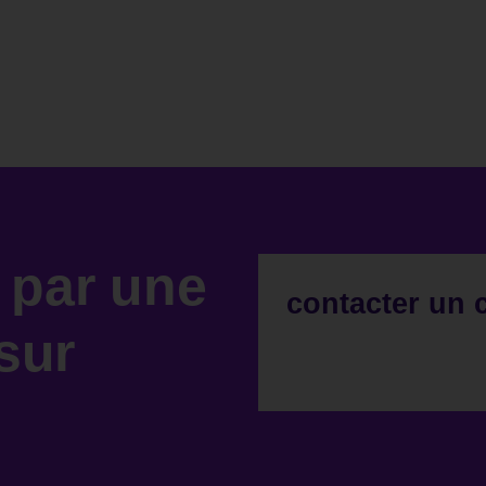
par une
contacter un 
sur